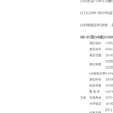
(16)室温~190
(17)1分钟~96
(18)智能定时加热
5B-3C型(V8版)
测定项目
CO
测定波长
610±
测定范围
10-
COD
测定精度
COD
zui低检出限
0.1m
测定时间
20分
批处理量
15/
重 复 性
≤±5
主机
光源寿命
10万
光学稳定
≤0.0
[Cl
抗氯干扰