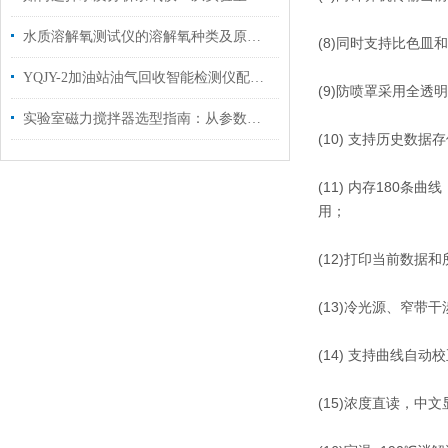
水质溶解氧测试仪的溶解氧种类及原理说明
(8)同时支持比色皿
YQJY-2加油站油气回收智能检测仪配置清单
(9)防喷罩采用全
实验室磁力搅拌器选型指南：从参数匹配到场景适配，精准选购不踩坑
(10) 支持历史数据
(11) 内存180
用；
(12)打印当前数据
(13)冷光源、窄带
(14) 支持曲线自
(15)浓度直读，中