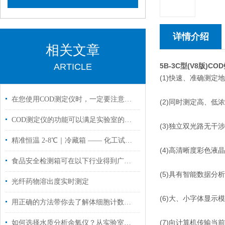
详情介绍
相关文章
ARTICLE
5B-3C型(V8版)
(1)快速、准确测定
在您使用COD测定仪时，一定要注意以下事项
(2)同时测定高、低
COD测定仪的功能可以满足实验室的常规测定要求
(3)独立双光路无
精准恒温 2-8℃｜冷藏箱 —— 化工试剂与样品存储的可靠之选
(4)高清晰度彩色
食品安全检测箱可在以下行业得到广泛应用
(5)具有智能数据
光纤药物溶出度实时测定
(6)大、小字体显
用正确的方法带你去了解体细胞计数器的系统
(7)向计算机传输当
如何选择水质分析余氧仪？从实验室到工业场景的选型差异分析