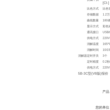
[Cl
比色方式
比色
存储数据
1.2万
曲线数量
180
显示方式
彩色液
通讯接口
USB
供电方式
220V
消解温度
165
消解时间
10/
消解器
定时开关
3个
定时精度
0.2
供电方式
220
5B-3C型(V8版)报价
产品
您的单位