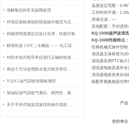
温度设定范围：0-80
溶解氧仪的常见故障处理
工作时间可调：1-20m
溶液过滤：—
环境应急检测箱的现场操作规范与注意事项
其他配置：手控进排水
KQ-100B超声波清洗
药物澄明度测定仪设计合理，性能可靠
KQ-100B性能特点：
精准恒温 2-8℃｜冷藏箱 —— 化工试剂与样品存储的可靠之选
经典机械式操作控制
清洗器主体材质为30
对防水笔式电导率仪进行正确的校准，可以大大提高工作效率
清洗器采用PTC贴片
清洗器电路及器件全
用这个方法使用防水笔式电导率仪，效果更好哦！
清洗器电路具有自动
YQJY-2油气回收智能检测仪
标配常规换能器功率50
加油站油气回收气液比、密闭性、液阻三项检测
产品
关于手持式电波流速仪的操作流程，这里有详细的
您的单位