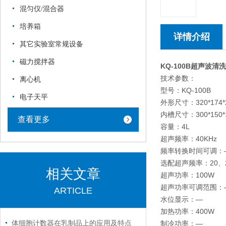
混匀仪/混合器
培养箱
详情介绍
其它实验室常规设备
磁力搅拌器
KQ-100B
超声波清洗
技术参数：
离心机
型号：KQ-100B
电子天平
外形尺寸：320
内槽尺寸：300*150*
查看更多
容量：4L
超声频率：40KHz
频率转换时间可调：
选配超声频率：20、25
相关文章
超声功率：100W
超声功率可调范围：
ARTICLE
水位显示：—
加热功率：400W
体细胞计数器在乳制品上的应用及特点
制冷功率：—