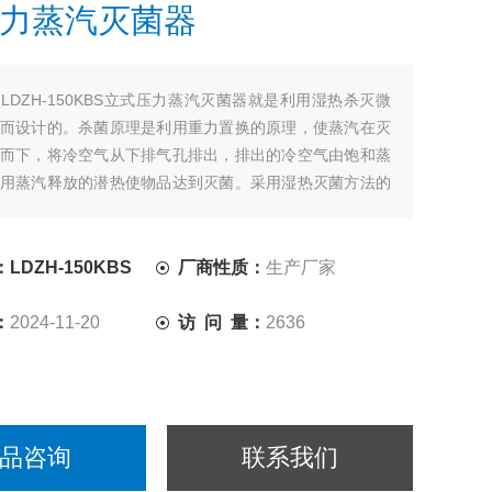
力蒸汽灭菌器
：
LDZH-150KBS立式压力蒸汽灭菌器就是利用湿热杀灭微
而设计的。杀菌原理是利用重力置换的原理，使蒸汽在灭
而下，将冷空气从下排气孔排出，排出的冷空气由饱和蒸
用蒸汽释放的潜热使物品达到灭菌。采用湿热灭菌方法的
汽有较强的杀菌作用,它可以使菌体蛋白质含水量增加,使
热而凝固,加速微生物的死亡过程。
LDZH-150KBS
厂商性质：
生产厂家
：
2024-11-20
访 问 量：
2636
品咨询
联系我们