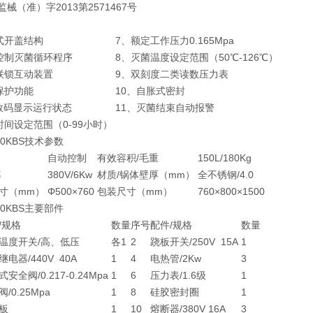
（准）字2013第2571467号
式开盖结构
7、额定工作压力0.165Mpa
控制灭菌循环程序
8、灭菌温度设定范围（50℃-126℃）
联锁互动装置
9、双刻度二类读数压力表
保护功能
10、自胀式密封
D数码显示运行状态
11、灭菌结束自动报警
时间设定范围（0-99小时）
150KBS技术参数
自动控制
有效容积/毛重
150L/180Kg
率
380V/6Kw
材质/锅体壁厚（mm）
全不锈钢/4.0
寸（mm）
Φ500×760
包装尺寸（mm）
760×800×1500
150KBS主要部件
/规格
数量
序号
配件/规格
数量
温度开关/高、低压
各1
2
跷板开关/250V 15A
1
继电器/440V 40A
1
4
电热管/2Kw
3
安全阀/0.217-0.24Mpa
1
6
压力表/1.6级
1
/0.25Mpa
1
8
硅胶密封圈
1
脑板
1
10
熔断器/380V 16A
3