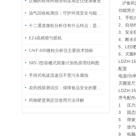
正确的校准药物澄明度测定仪使测量更
沪食药监械
功能简介
油气回收检测仪：守护环境安全与能源效率的重要工具
1、手轮
2、自动
十二通道微粒分析仪有什么特点，是你不了解的
3、安全
EZ4高精密匀胶机
4、断水
5、LE
GWF-8JD微粒分析仪主要技术指标
6、灭菌
LDZH-
SRY-3型容栅式雨量计加热原理结构图
配置
手持式电波流速仪不受污水腐蚀
电源/功
灭菌室尺
农药残留测试仪：保障食品安全的重要工具
LDZH-
序号
配件
药物硬度测定仪使用方法详解
1
压力
3
固态
5
弹簧式
7
放汽阀
9
电