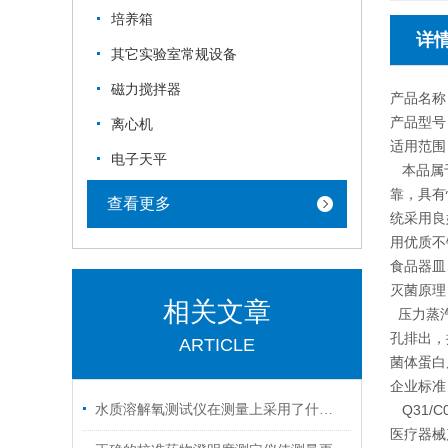
培养箱
详
其它实验室常规设备
磁力搅拌器
产品名称
产品型号 
离心机
适用范围
电子天平
本品属于
靠，具有
查看更多
统采用良
用优质不
食品器皿
灭菌原理
相关文章
压力蒸汽
孔排出，
ARTICLE
菌体蛋白
企业标准
水质溶解氧测试仪在测量上采用了什么原理？
Q31/C
医疗器械