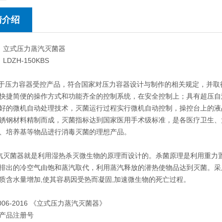
情介绍
 立式压力蒸汽灭菌器
LDZH-150KBS
压力容器受控产品，符合国家对压力容器设计与制作的相关规定，并取
快捷简便的操作方式和功能齐全的控制系统，在安全控制上；具有超压自
好的微机自动处理技术，灭菌运行过程实行微机自动控制，操控台上的液
锈钢材料精制而成，灭菌指标达到国家医用手术级标准，是各医疗卫生、
、培养基等物品进行消毒灭菌的理想产品。
灭菌器就是利用湿热杀灭微生物的原理而设计的。杀菌原理是利用重力
排出的冷空气由饱和蒸汽取代，利用蒸汽释放的潜热使物品达到灭菌。采
质含水量增加,使其容易因受热而凝固,加速微生物的死亡过程。
006-2016 《立式压力蒸汽灭菌器》
产品注册号